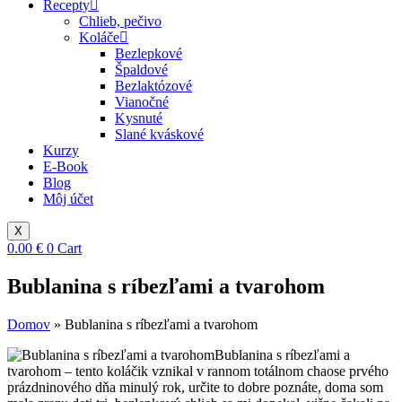
Recepty
Chlieb, pečivo
Koláče
Bezlepkové
Špaldové
Bezlaktózové
Vianočné
Kysnuté
Slané kváskové
Kurzy
E-Book
Blog
Môj účet
X
0.00
€
0
Cart
Bublanina s ríbezľami a tvarohom
Domov
»
Bublanina s ríbezľami a tvarohom
Bublanina s ríbezľami a
tvarohom – tento koláčik vznikal v rannom totálnom chaose prvého
prázdninového dňa minulý rok, určite to dobre poznáte, doma som