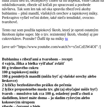
mala zrazu deti tri, bezlepkový chlieb sa mi dopekal, višne čakali na
odskôstkovanie, ríbezle už kričali po spracovaní a poobede
návšteva. Tak som len tak od oka spravila ríbezľovú akoby
bublaninu – plnú mandlí, vlašských orechov a tapiokovej múky.
Prekvapivo vyšiel veľmi dobre, také ni
ečo tenulinké, ovocno-
tvarohové.
Tento raz som použila tapiokový škrob, ktorý je oproti ostatným
škrobom úplne super. Ide o tzv. rezistentný škrob, vhodný aj pre
cukrovkárov. Poznáte? Ďalší tip na múky
tu
[arve url=”https://www.youtube.com/watch?v=x5xCzElW4OI” /]
Bublanina s ríbezľami a tvarohom – recept:
4 vajcia, žĺtka a bielka vyšľahať zvlášť
80 g trstinového cukru
100 g tapiokovej múky
100 g pomletých mandlí (môžu byť aj vlašské orechy alebo
lieskovce)
2 lyžičky bezfosfátového prášku do pečenia
2 lyžice prepusteného masla tzv. ghí (aj obyčajné môže byť)
tvaroh – množstvo tak cca 100 g, osladený podľa chuti a
sladidlom, ktoré máte doma – ja sladím ryžovým alebo
kokosovým sirupom
ríbezle – červené a biele