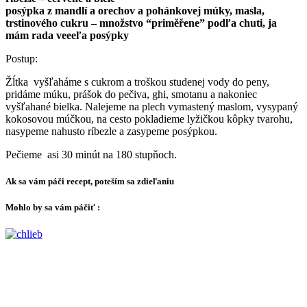
posýpka z mandlí a orechov a pohánkovej múky, masla,
trstinového cukru – množstvo “priměřene” podľa chuti, ja
mám rada veeeľa posýpky
Postup:
Žĺtka vyšľaháme s cukrom a troškou studenej vody do peny,
pridáme múku, prášok do pečiva, ghi, smotanu a nakoniec
vyšľahané bielka. Nalejeme na plech vymastený maslom, vysypaný
kokosovou múčkou, na cesto pokladieme lyžičkou kôpky tvarohu,
nasypeme nahusto ríbezle a zasypeme posýpkou.
Pečieme asi 30 minút na 180 stupňoch.
Ak sa vám páči recept, poteším sa zdieľaniu
Mohlo by sa vám páčiť :