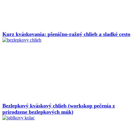
Kurz kváskovania: pšenično-ražný chlieb a sladké cesto
Bezlepkový kváskový chlieb (workskop pečenia z
prirodzene bezlepkových múk)