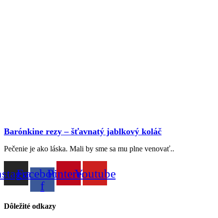
Barónkine rezy – šťavnatý jablkový koláč
Pečenie je ako láska. Mali by sme sa mu plne venovať..
nstagram
Facebook-
Pinterest
Youtube
f
Dôležité odkazy