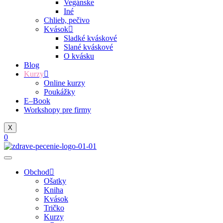
Vegánske
Iné
Chlieb, pečivo
Kvások
Sladké kváskové
Slané kváskové
O kvásku
Blog
Kurzy
Online kurzy
Poukážky
E–Book
Workshopy pre firmy
X
0
Obchod
Ošatky
Kniha
Kvások
Tričko
Kurzy