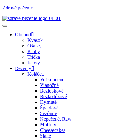
Zdravé pečenie
Obchod
Kvások
Ošatky
Knihy
Tričká
Kurzy
Recepty
Koláče
Veľkonočné
Vianočné
Bezlepkové
Bezlaktózové
Kysnuté
Špaldové
Sezónne
Nepečené, Raw
Muffiny
Cheesecakes
Slané