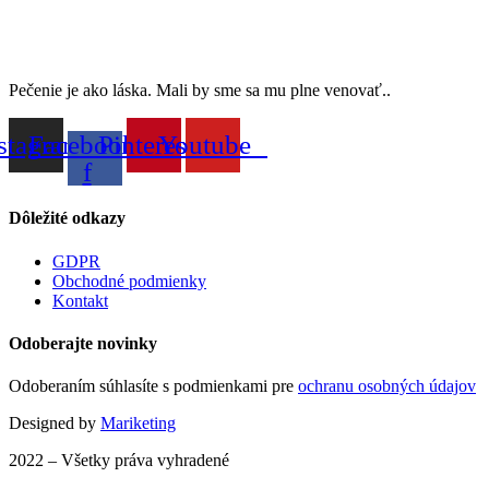
Pečenie je ako láska. Mali by sme sa mu plne venovať..
stagram
Facebook-
Pinterest
Youtube
f
Dôležité odkazy
GDPR
Obchodné podmienky
Kontakt
Odoberajte novinky
Odoberaním súhlasíte s podmienkami pre
ochranu osobných údajov
Designed by
Mariketing
2022 – Všetky práva vyhradené