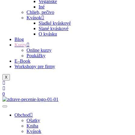
Vegánske
Iné
Chlieb, pečivo
Kvások
Sladké kváskové
Slané kváskové
O kvásku
Blog
Kurzy
Online kurzy
Poukážky
E–Book
Workshopy pre firmy
X
0
Obchod
Ošatky
Kniha
Kvások