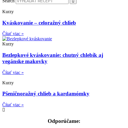
Search
Kurzy
Kváskovanie – celoražný chlieb
Čítať viac »
Kurzy
Bezlepkové kváskovanie: chutný chlebík aj
vegánske makovky
Čítať viac »
Kurzy
Pšeničnoražný chlieb a kardamómky
Čítať viac »
Odporúčame: