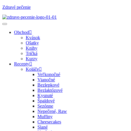
Zdravé pečenie
Obchod
Kvások
Ošatky
Knihy
Tričká
Kurzy
Recepty
Koláče
Veľkonočné
Vianočné
Bezlepkové
Bezlaktózové
Kysnuté
Špaldové
Sezónne
Nepečené, Raw
Muffiny
Cheesecakes
Slané