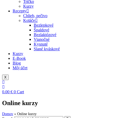
Tričko
Kurzy
Recepty
Chlieb, pečivo
Koláče
Bezlepkové
Špaldové
Bezlaktózové
Vianočné
Kysnuté
Slané kváskové
Kurzy
E-Book
Blog
Môj účet
X
0.00
€
0
Cart
Online kurzy
Domov
»
Online kurzy