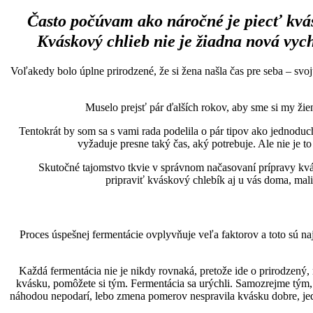
Často počúvam ako náročné je piecť kvás
Kváskový chlieb nie je žiadna nová vyc
Voľakedy bolo úplne prirodzené, že si žena našla čas pre seba – svo
Muselo prejsť pár ďalších rokov, aby sme si my žie
Tentokrát by som sa s vami rada podelila o pár tipov ako jednodu
vyžaduje presne taký čas, aký potrebuje. Ale nie je 
Skutočné tajomstvo tkvie v správnom načasovaní prípravy kvás
pripraviť kváskový chlebík aj u vás doma, mali
Proces úspešnej fermentácie ovplyvňuje veľa faktorov a toto sú na
Každá fermentácia nie je nikdy rovnaká, pretože ide o prirodzený,
kvásku, pomôžete si tým. Fermentácia sa urýchli. Samozrejme tým, ž
náhodou nepodarí, lebo zmena pomerov nespravila kvásku dobre, jedno