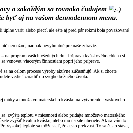
pravy a zakaždým sa rovnako čudujem
 môže byť aj na vašom dennodennom menu.
 úplne variť alebo piecť, ale ešte aj pred pár rokmi bola považované
.
je nič nemožné, naopak nevyhnutné pre naše zdravie.
a – na program vašich všedných dní. Príprava kváskového chleba si
e sa venovať viacerým činnostiam popri jeho príprave.
é sa na celom procese výroby aktívne zúčastňujú. Ak si chcete
budete vedieť zaradiť do svojho bežného života.
oužitej múky a množstvo materského kvásku na vytvorenie kváskového
sa, zvýšte teplotu v miestnosti alebo pridajte množstvo materského
žete zvýšiť kvalitu kvásku, alebo mu na sile uberiete. Ak sa vám to
 vysokej teplote sa môže stať, že cesto prekvasí. To sa často stáva,