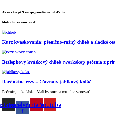
Ak sa vám páči recept, poteším sa zdieľaniu
Mohlo by sa vám páčiť :
Kurz kváskovania: pšenično-ražný chlieb a sladké ces
Bezlepkový kváskový chlieb (workskop pečenia z pr
Barónkine rezy – šťavnatý jablkový koláč
Pečenie je ako láska. Mali by sme sa mu plne venovať..
nstagram
Facebook-
Pinterest
Youtube
f