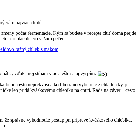
orý vám najviac chutí.
sť zmeny počas fermentácie. Kým sa budete v recepte cítiť doma prejde
ietor do plachiet vo vašom pečení.
paldovo-ražný chlieb s makom
máha, vďaka nej stíham viac a ešte sa aj vyspím.
ka tomu cesto neprekvasí a keď ho ráno vyberiete z chladničky, je
adničke len pridá kváskovému chlebíku na chuti. Rada na záver – cesto
m, že správne vyhodnotíte postup pri príprave kváskového chlebíka,
ina.