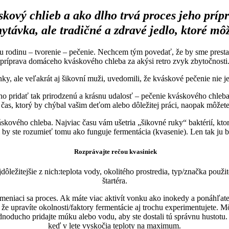
kový chlieb a ako dlho trvá proces jeho prí
hytávka, ale tradičné a zdravé jedlo, ktoré
ju rodinu – tvorenie – pečenie. Nechcem tým povedať, že by sme prestali
príprava domáceho kváskového chleba za akýsi retro zvyk zbytočnosti
nky, ale veľakrát aj šikovní muži, uvedomili, že kváskové pečenie nie 
cho pridať tak prirodzenú a krásnu udalosť – pečenie kváskového chleb
to čas, ktorý by chýbal vašim deťom alebo dôležitej práci, naopak môžet
kového chleba. Najviac času vám ušetria „šikovné ruky“ baktérií, ktor
 by ste rozumieť tomu ako funguje fermentácia (kvasenie). Len tak ju 
Rozprávajte rečou kvasiniek
jdôležitejšie z nich:teplota vody, okolitého prostredia, typ/značka p
štartéra.
 meniaci sa proces. Ak máte viac aktivít vonku ako inokedy a ponáhľate 
e upravíte okolnosti/faktory fermentácie aj trochu experimentujete. Mô
ducho pridajte múku alebo vodu, aby ste dostali tú správnu hustotu. Pri
keď v lete vyskočia teploty na maximum.