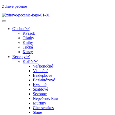
Zdravé pečenie
Obchod
Kvások
Ošatky
Knihy
Tričká
Kurzy
Recepty
Koláče
Veľkonočné
Vianočné
Bezlepkové
Bezlaktózové
Kysnuté
Špaldové
Sezónne
Nepečené, Raw
Muffiny
Cheesecakes
Slané