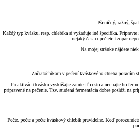
Pšeničný, ražný, špal
Každý typ kvásku, resp. chlebíka si vyžaduje iné špecifiká. Pripravt
nejaký čas a upečiete i zopár nep
Na mojej stránke nájdete niek
Začiatočníkom v pečení kváskového chleba poradím skv
Po aktivácii kvásku vyskúšajte zamiesiť cesto a nechajte ho ferm
pripravené na pečenie. Tzv. studená fermentácia dobre poslúži na prí
Pečte, pečte a pečte kváskový chlebík pravidelne. Keď porozumiete
pod