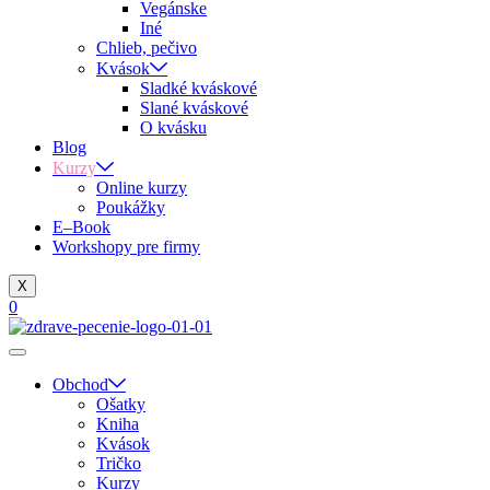
Vegánske
Iné
Chlieb, pečivo
Kvások
Sladké kváskové
Slané kváskové
O kvásku
Blog
Kurzy
Online kurzy
Poukážky
E–Book
Workshopy pre firmy
X
0
Obchod
Ošatky
Kniha
Kvások
Tričko
Kurzy