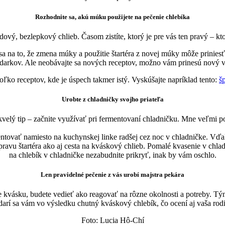
Rozhodnite sa, akú múku použijete na pečenie chlebíka
dový, bezlepkový chlieb. Časom zistíte, ktorý je pre vás ten pravý – kt
e sa na to, že zmena múky a použitie štartéra z novej múky môže prinie
odarkov. Ale neobávajte sa nových receptov, možno vám prinesú nový v
oľko receptov, kde je úspech takmer istý. Vyskúšajte napríklad tento:
š
Urobte z chladničky svojho priateľa
elý tip – začnite využívať pri fermentovaní chladničku. Mne veľmi po
entovať namiesto na kuchynskej linke radšej cez noc v chladničke. Vďa
pravu štartéra ako aj cesta na kváskový chlieb. Pomalé kvasenie v chl
na chlebík v chladničke nezabudnite prikryť, inak by vám oschlo.
Len pravidelné pečenie z vás urobí majstra pekára
 kvásku, budete vedieť ako reagovať na rôzne okolnosti a potreby. Tý
arí sa vám vo výsledku chutný kváskový chlebík, čo ocení aj vaša rod
Foto: Lucia Hô-Chí