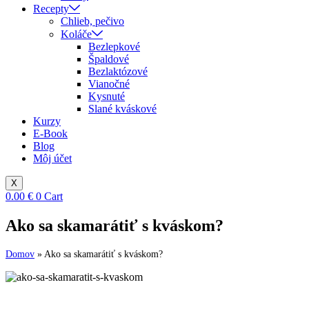
Recepty
Chlieb, pečivo
Koláče
Bezlepkové
Špaldové
Bezlaktózové
Vianočné
Kysnuté
Slané kváskové
Kurzy
E-Book
Blog
Môj účet
X
0.00
€
0
Cart
Ako sa skamarátiť s kváskom?
Domov
»
Ako sa skamarátiť s kváskom?