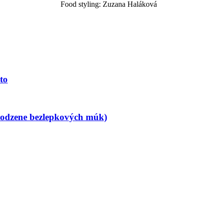
Food styling: Zuzana Haláková
to
irodzene bezlepkových múk)