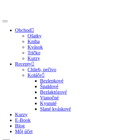
Obchod
Ošatky
Kniha
Kvások
Tričko
Kurzy
Recepty
Chlieb, pečivo
Koláče
Bezlepkové
Špaldové
Bezlaktózové
Vianočné
Kysnuté
Slané kváskové
Kurzy
E-Book
Blog
Môj účet