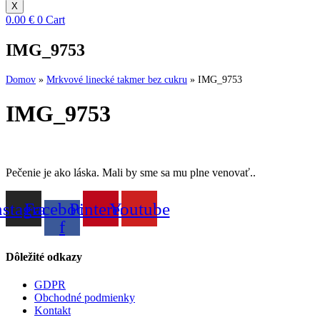
X
0.00
€
0
Cart
IMG_9753
Domov
»
Mrkvové linecké takmer bez cukru
»
IMG_9753
IMG_9753
Pečenie je ako láska. Mali by sme sa mu plne venovať..
nstagram
Facebook-
Pinterest
Youtube
f
Dôležité odkazy
GDPR
Obchodné podmienky
Kontakt