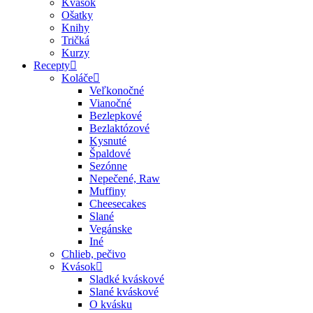
Kvások
Ošatky
Knihy
Tričká
Kurzy
Recepty
Koláče
Veľkonočné
Vianočné
Bezlepkové
Bezlaktózové
Kysnuté
Špaldové
Sezónne
Nepečené, Raw
Muffiny
Cheesecakes
Slané
Vegánske
Iné
Chlieb, pečivo
Kvások
Sladké kváskové
Slané kváskové
O kvásku