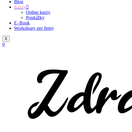
Blog
Kurzy
Online kurzy
Poukážky
E–Book
Workshopy pre firmy
X
0