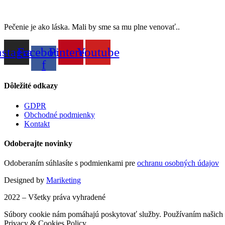
Pečenie je ako láska. Mali by sme sa mu plne venovať..
nstagram
Facebook-
Pinterest
Youtube
f
Dôležité odkazy
GDPR
Obchodné podmienky
Kontakt
Odoberajte novinky
Odoberaním súhlasíte s podmienkami pre
ochranu osobných údajov
Designed by
Mariketing
2022 – Všetky práva vyhradené
Súbory cookie nám pomáhajú poskytovať služby. Používaním našich s
Privacy & Cookies Policy