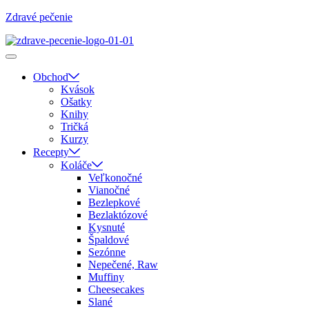
Zdravé pečenie
Obchod
Kvások
Ošatky
Knihy
Tričká
Kurzy
Recepty
Koláče
Veľkonočné
Vianočné
Bezlepkové
Bezlaktózové
Kysnuté
Špaldové
Sezónne
Nepečené, Raw
Muffiny
Cheesecakes
Slané