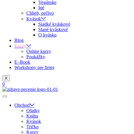
Vegánske
Iné
Chlieb, pečivo
Kvások
Sladké kváskové
Slané kváskové
O kvásku
Blog
Kurzy
Online kurzy
Poukážky
E–Book
Workshopy pre firmy
X
0
Obchod
Ošatky
Kniha
Kvások
Tričko
Kurzy