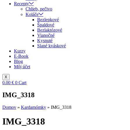
Recepty
Chlieb, pečivo
Koláče
Bezlepkové
Špaldové
Bezlaktózové
Vianočné
Kysnuté
Slané kváskové
Kurzy
E-Book
Blog
Môj účet
X
0.00
€
0
Cart
IMG_3318
Domov
»
Kardamómky
»
IMG_3318
IMG_3318