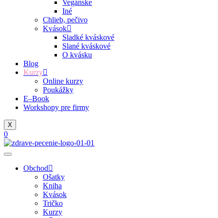
Vegánske
Iné
Chlieb, pečivo
Kvások
Sladké kváskové
Slané kváskové
O kvásku
Blog
Kurzy
Online kurzy
Poukážky
E–Book
Workshopy pre firmy
X
0
Obchod
Ošatky
Kniha
Kvások
Tričko
Kurzy