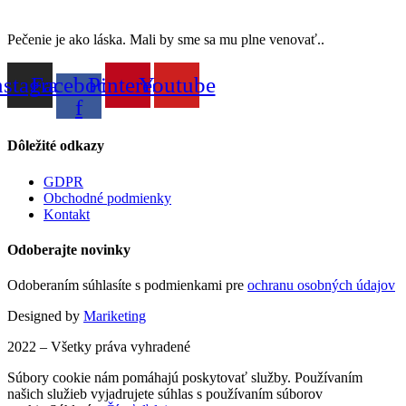
Pečenie je ako láska. Mali by sme sa mu plne venovať..
nstagram
Facebook-
Pinterest
Youtube
f
Dôležité odkazy
GDPR
Obchodné podmienky
Kontakt
Odoberajte novinky
Odoberaním súhlasíte s podmienkami pre
ochranu osobných údajov
Designed by
Mariketing
2022 – Všetky práva vyhradené
Súbory cookie nám pomáhajú poskytovať služby. Používaním
našich služieb vyjadrujete súhlas s používaním súborov