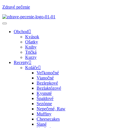
Zdravé pečenie
Obchod
Kvások
Ošatky
Knihy
Tričká
Kurzy
Recepty
Koláče
Veľkonočné
Vianočné
Bezlepkové
Bezlaktózové
Kysnuté
Špaldové
Sezónne
Nepečené, Raw
Muffiny
Cheesecakes
Slané