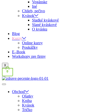
Vegánske
Iné
Chlieb, pečivo
Kvások
Sladké kváskové
Slané kváskové
O kvásku
Blog
Kurzy
Online kurzy
Poukážky
E–Book
Workshopy pre firmy
X
0
Obchod
Ošatky
Kniha
Kvások
Tričko