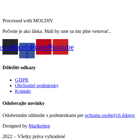
Processed with MOLDIV
Pečenie je ako láska. Mali by sme sa mu plne venovať..
nstagram
Facebook-
Pinterest
Youtube
f
Dôležité odkazy
GDPR
Obchodné podmienky
Kontakt
Odoberajte novinky
Odoberaním súhlasíte s podmienkami pre
ochranu osobných údajov
Designed by
Mariketing
2022 – Všetky práva vyhradené