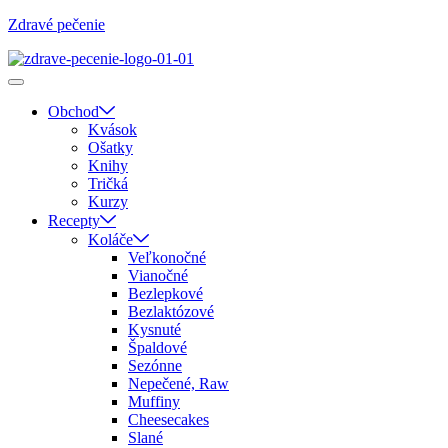
Zdravé pečenie
Obchod
Kvások
Ošatky
Knihy
Tričká
Kurzy
Recepty
Koláče
Veľkonočné
Vianočné
Bezlepkové
Bezlaktózové
Kysnuté
Špaldové
Sezónne
Nepečené, Raw
Muffiny
Cheesecakes
Slané