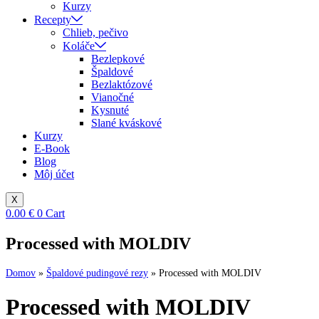
Kurzy
Recepty
Chlieb, pečivo
Koláče
Bezlepkové
Špaldové
Bezlaktózové
Vianočné
Kysnuté
Slané kváskové
Kurzy
E-Book
Blog
Môj účet
X
0.00
€
0
Cart
Processed with MOLDIV
Domov
»
Špaldové pudingové rezy
»
Processed with MOLDIV
Processed with MOLDIV