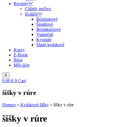
Recepty
Chlieb, pečivo
Koláče
Bezlepkové
Špaldové
Bezlaktózové
Vianočné
Kysnuté
Slané kváskové
Kurzy
E-Book
Blog
Môj účet
X
0.00
€
0
Cart
šišky v rúre
Domov
»
Kváskové šišky
»
šišky v rúre
šišky v rúre