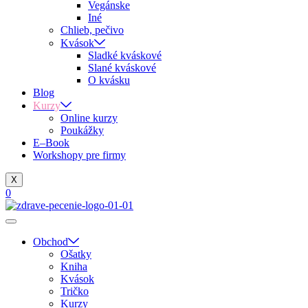
Vegánske
Iné
Chlieb, pečivo
Kvások
Sladké kváskové
Slané kváskové
O kvásku
Blog
Kurzy
Online kurzy
Poukážky
E–Book
Workshopy pre firmy
X
0
Obchod
Ošatky
Kniha
Kvások
Tričko
Kurzy