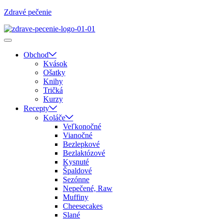
Zdravé pečenie
Obchod
Kvások
Ošatky
Knihy
Tričká
Kurzy
Recepty
Koláče
Veľkonočné
Vianočné
Bezlepkové
Bezlaktózové
Kysnuté
Špaldové
Sezónne
Nepečené, Raw
Muffiny
Cheesecakes
Slané