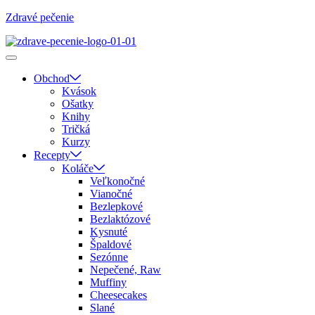
Zdravé pečenie
Obchod
Kvások
Ošatky
Knihy
Tričká
Kurzy
Recepty
Koláče
Veľkonočné
Vianočné
Bezlepkové
Bezlaktózové
Kysnuté
Špaldové
Sezónne
Nepečené, Raw
Muffiny
Cheesecakes
Slané