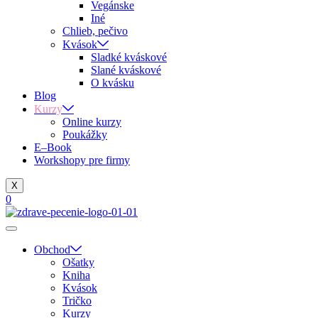
Vegánske
Iné
Chlieb, pečivo
Kvások
Sladké kváskové
Slané kváskové
O kvásku
Blog
Kurzy
Online kurzy
Poukážky
E–Book
Workshopy pre firmy
X
0
Obchod
Ošatky
Kniha
Kvások
Tričko
Kurzy