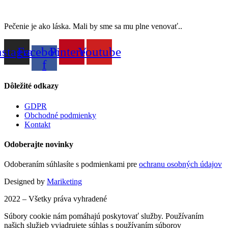
Pečenie je ako láska. Mali by sme sa mu plne venovať..
nstagram
Facebook-
Pinterest
Youtube
f
Dôležité odkazy
GDPR
Obchodné podmienky
Kontakt
Odoberajte novinky
Odoberaním súhlasíte s podmienkami pre
ochranu osobných údajov
Designed by
Mariketing
2022 – Všetky práva vyhradené
Súbory cookie nám pomáhajú poskytovať služby. Používaním
našich služieb vyjadrujete súhlas s používaním súborov