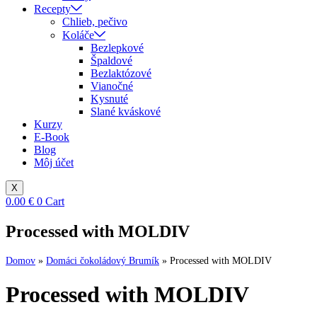
Recepty
Chlieb, pečivo
Koláče
Bezlepkové
Špaldové
Bezlaktózové
Vianočné
Kysnuté
Slané kváskové
Kurzy
E-Book
Blog
Môj účet
X
0.00
€
0
Cart
Processed with MOLDIV
Domov
»
Domáci čokoládový Brumík
»
Processed with MOLDIV
Processed with MOLDIV