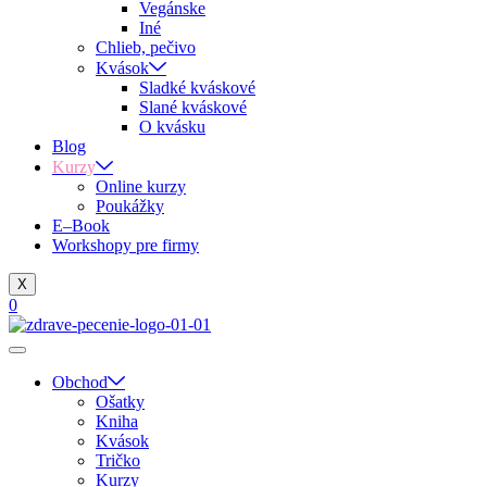
Vegánske
Iné
Chlieb, pečivo
Kvások
Sladké kváskové
Slané kváskové
O kvásku
Blog
Kurzy
Online kurzy
Poukážky
E–Book
Workshopy pre firmy
X
0
Obchod
Ošatky
Kniha
Kvások
Tričko
Kurzy