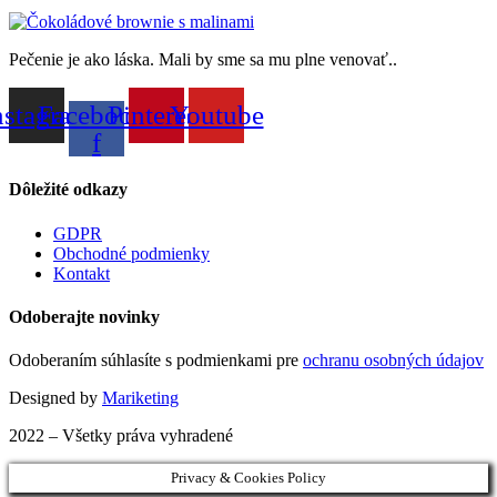
Pečenie je ako láska. Mali by sme sa mu plne venovať..
nstagram
Facebook-
Pinterest
Youtube
f
Dôležité odkazy
GDPR
Obchodné podmienky
Kontakt
Odoberajte novinky
Odoberaním súhlasíte s podmienkami pre
ochranu osobných údajov
Designed by
Mariketing
2022 – Všetky práva vyhradené
Privacy & Cookies Policy