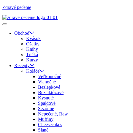
Zdravé pečenie
Obchod
Kvások
Ošatky
Knihy
Tričká
Kurzy
Recepty
Koláče
Veľkonočné
Vianočné
Bezlepkové
Bezlaktózové
Kysnuté
Špaldové
Sezónne
Nepečené, Raw
Muffiny
Cheesecakes
Slané