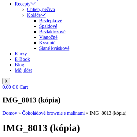
Recepty
Chlieb, pečivo
Koláče
Bezlepkové
Špaldové
Bezlaktózové
Vianočné
Kysnuté
Slané kváskové
Kurzy
E-Book
Blog
Môj účet
X
0.00
€
0
Cart
IMG_8013 (kópia)
Domov
»
Čokoládové brownie s malinami
»
IMG_8013 (kópia)
IMG_8013 (kópia)