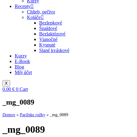
Kurzy
Recepty
Chlieb, pečivo
Koláče
Bezlepkové
Špaldové
Bezlaktózové
Vianočné
Kysnuté
Slané kváskové
Kurzy
E-Book
Blog
Môj účet
X
0.00
€
0
Cart
_mg_0089
Domov
»
Parížske rožky
»
_mg_0089
_mg_0089