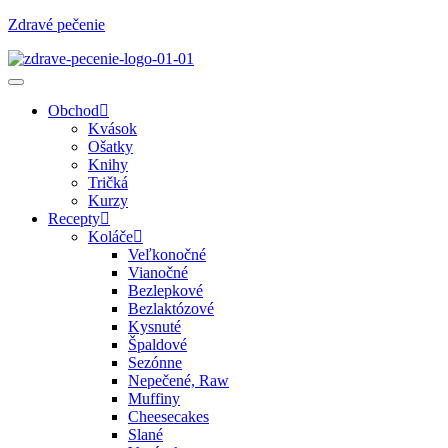
Zdravé pečenie
Obchod
Kvások
Ošatky
Knihy
Tričká
Kurzy
Recepty
Koláče
Veľkonočné
Vianočné
Bezlepkové
Bezlaktózové
Kysnuté
Špaldové
Sezónne
Nepečené, Raw
Muffiny
Cheesecakes
Slané