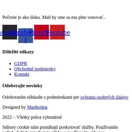
Pečenie je ako láska. Mali by sme sa mu plne venovať..
nstagram
Facebook-
Pinterest
Youtube
f
Dôležité odkazy
GDPR
Obchodné podmienky
Kontakt
Odoberajte novinky
Odoberaním súhlasíte s podmienkami pre
ochranu osobných údajov
Designed by
Mariketing
2022 – Všetky práva vyhradené
Súbory cookie nám pomáhajú poskytovať služby. Používaním