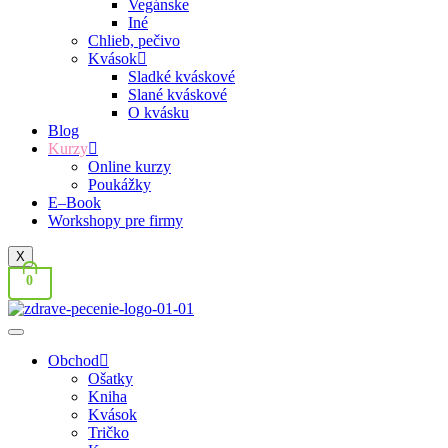
Vegánske
Iné
Chlieb, pečivo
Kvások
Sladké kváskové
Slané kváskové
O kvásku
Blog
Kurzy
Online kurzy
Poukážky
E–Book
Workshopy pre firmy
X
0
Obchod
Ošatky
Kniha
Kvások
Tričko