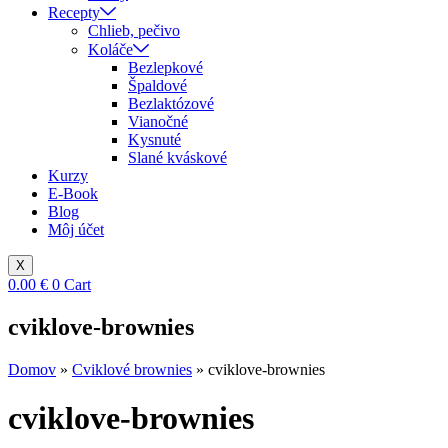
Recepty
Chlieb, pečivo
Koláče
Bezlepkové
Špaldové
Bezlaktózové
Vianočné
Kysnuté
Slané kváskové
Kurzy
E-Book
Blog
Môj účet
X
0.00
€
0
Cart
cviklove-brownies
Domov
»
Cviklové brownies
»
cviklove-brownies
cviklove-brownies