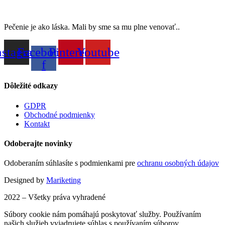
Pečenie je ako láska. Mali by sme sa mu plne venovať..
nstagram
Facebook-
Pinterest
Youtube
f
Dôležité odkazy
GDPR
Obchodné podmienky
Kontakt
Odoberajte novinky
Odoberaním súhlasíte s podmienkami pre
ochranu osobných údajov
Designed by
Mariketing
2022 – Všetky práva vyhradené
Súbory cookie nám pomáhajú poskytovať služby. Používaním
našich služieb vyjadrujete súhlas s používaním súborov