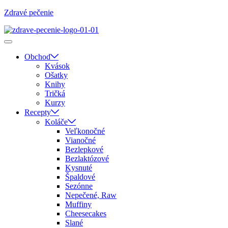
Zdravé pečenie
Obchod
Kvások
Ošatky
Knihy
Tričká
Kurzy
Recepty
Koláče
Veľkonočné
Vianočné
Bezlepkové
Bezlaktózové
Kysnuté
Špaldové
Sezónne
Nepečené, Raw
Muffiny
Cheesecakes
Slané