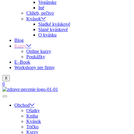
Vegánske
Iné
Chlieb, pečivo
Kvások
Sladké kváskové
Slané kváskové
O kvásku
Blog
Kurzy
Online kurzy
Poukážky
E–Book
Workshopy pre firmy
X
0
Obchod
Ošatky
Kniha
Kvások
Tričko
Kurzy