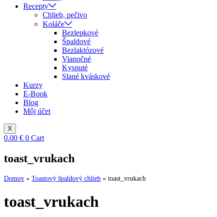
Recepty
Chlieb, pečivo
Koláče
Bezlepkové
Špaldové
Bezlaktózové
Vianočné
Kysnuté
Slané kváskové
Kurzy
E-Book
Blog
Môj účet
X
0.00
€
0
Cart
toast_vrukach
Domov
»
Toastový špaldový chlieb
»
toast_vrukach
toast_vrukach