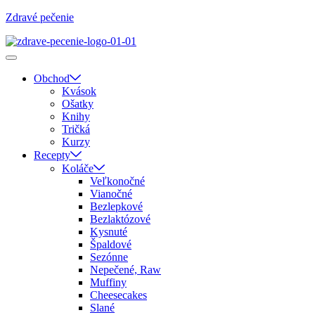
Zdravé pečenie
Obchod
Kvások
Ošatky
Knihy
Tričká
Kurzy
Recepty
Koláče
Veľkonočné
Vianočné
Bezlepkové
Bezlaktózové
Kysnuté
Špaldové
Sezónne
Nepečené, Raw
Muffiny
Cheesecakes
Slané