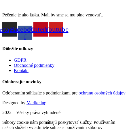
Pečenie je ako láska. Mali by sme sa mu plne venovať..
nstagram
Facebook-
Pinterest
Youtube
f
Dôležité odkazy
GDPR
Obchodné podmienky
Kontakt
Odoberajte novinky
Odoberaním súhlasíte s podmienkami pre
ochranu osobných údajov
Designed by
Mariketing
2022 – Všetky práva vyhradené
Súbory cookie nám pomáhajú poskytovať služby. Používaním
našich služieb vyjadrujete súhlas s používaním súborov