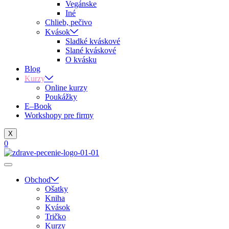
Vegánske
Iné
Chlieb, pečivo
Kvások
Sladké kváskové
Slané kváskové
O kvásku
Blog
Kurzy
Online kurzy
Poukážky
E–Book
Workshopy pre firmy
X
0
Obchod
Ošatky
Kniha
Kvások
Tričko
Kurzy