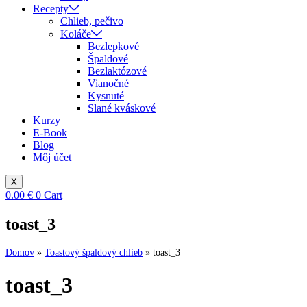
Recepty
Chlieb, pečivo
Koláče
Bezlepkové
Špaldové
Bezlaktózové
Vianočné
Kysnuté
Slané kváskové
Kurzy
E-Book
Blog
Môj účet
X
0.00
€
0
Cart
toast_3
Domov
»
Toastový špaldový chlieb
»
toast_3
toast_3