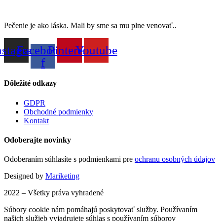
Pečenie je ako láska. Mali by sme sa mu plne venovať..
nstagram
Facebook-
Pinterest
Youtube
f
Dôležité odkazy
GDPR
Obchodné podmienky
Kontakt
Odoberajte novinky
Odoberaním súhlasíte s podmienkami pre
ochranu osobných údajov
Designed by
Mariketing
2022 – Všetky práva vyhradené
Súbory cookie nám pomáhajú poskytovať služby. Používaním
našich služieb vyjadrujete súhlas s používaním súborov