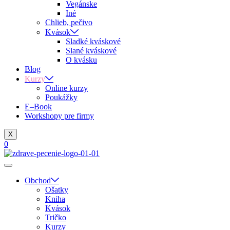
Vegánske
Iné
Chlieb, pečivo
Kvások
Sladké kváskové
Slané kváskové
O kvásku
Blog
Kurzy
Online kurzy
Poukážky
E–Book
Workshopy pre firmy
X
0
Obchod
Ošatky
Kniha
Kvások
Tričko
Kurzy