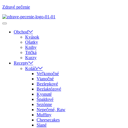
Zdravé pečenie
Obchod
Kvások
Ošatky
Knihy
Tričká
Kurzy
Recepty
Koláče
Veľkonočné
Vianočné
Bezlepkové
Bezlaktózové
Kysnuté
Špaldové
Sezónne
Nepečené, Raw
Muffiny
Cheesecakes
Slané