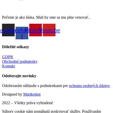
Pečenie je ako láska. Mali by sme sa mu plne venovať..
nstagram
Facebook-
Pinterest
Youtube
f
Dôležité odkazy
GDPR
Obchodné podmienky
Kontakt
Odoberajte novinky
Odoberaním súhlasíte s podmienkami pre
ochranu osobných údajov
Designed by
Mariketing
2022 – Všetky práva vyhradené
Súbory cookie nám pomáhajú poskytovať služby. Používaním