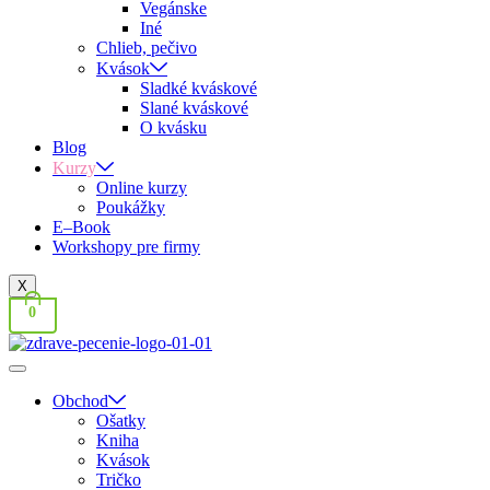
Vegánske
Iné
Chlieb, pečivo
Kvások
Sladké kváskové
Slané kváskové
O kvásku
Blog
Kurzy
Online kurzy
Poukážky
E–Book
Workshopy pre firmy
X
0
Obchod
Ošatky
Kniha
Kvások
Tričko