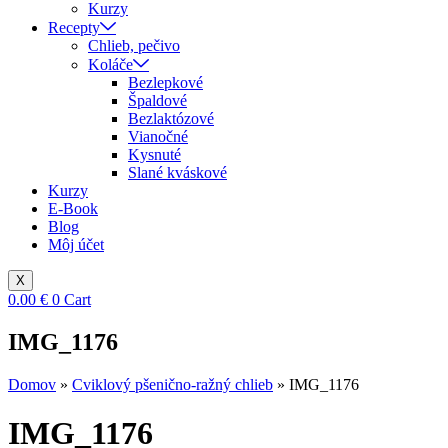
Kurzy
Recepty
Chlieb, pečivo
Koláče
Bezlepkové
Špaldové
Bezlaktózové
Vianočné
Kysnuté
Slané kváskové
Kurzy
E-Book
Blog
Môj účet
X
0.00
€
0
Cart
IMG_1176
Domov
»
Cviklový pšenično-ražný chlieb
»
IMG_1176
IMG_1176