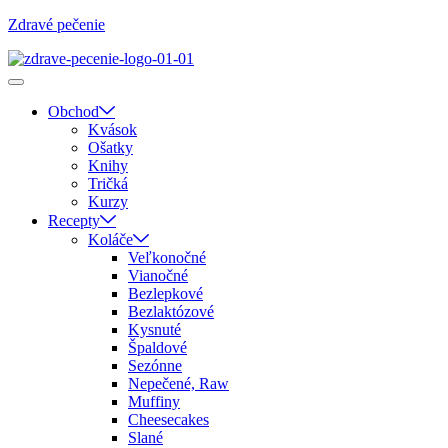
Zdravé pečenie
Obchod
Kvások
Ošatky
Knihy
Tričká
Kurzy
Recepty
Koláče
Veľkonočné
Vianočné
Bezlepkové
Bezlaktózové
Kysnuté
Špaldové
Sezónne
Nepečené, Raw
Muffiny
Cheesecakes
Slané