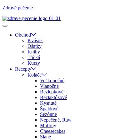
Zdravé pečenie
Obchod
Kvások
Ošatky
Knihy
Tričká
Kurzy
Recepty
Koláče
Veľkonočné
Vianočné
Bezlepkové
Bezlaktózové
Kysnuté
Špaldové
Sezónne
Nepečené, Raw
Muffiny
Cheesecakes
Slané