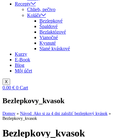
Recepty
Chlieb, pečivo
Koláče
Bezlepkové
Špaldové
Bezlaktózové
Vianočné
Kysnuté
Slané kváskové
Kurzy
E-Book
Blog
Môj účet
X
0.00
€
0
Cart
Bezlepkovy_kvasok
Domov
»
Návod: Ako si za 4 dni založiť bezlepkový kvások
»
Bezlepkovy_kvasok
Bezlepkovy_kvasok