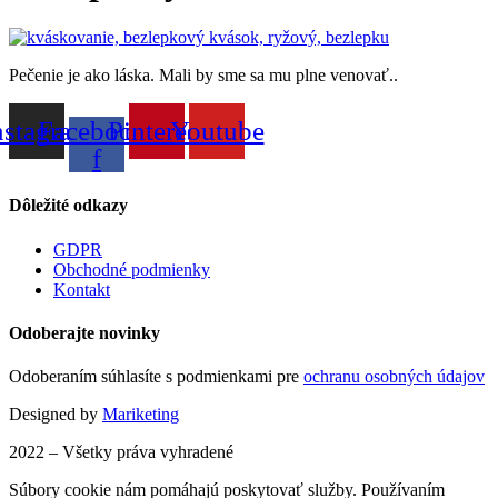
Pečenie je ako láska. Mali by sme sa mu plne venovať..
nstagram
Facebook-
Pinterest
Youtube
f
Dôležité odkazy
GDPR
Obchodné podmienky
Kontakt
Odoberajte novinky
Odoberaním súhlasíte s podmienkami pre
ochranu osobných údajov
Designed by
Mariketing
2022 – Všetky práva vyhradené
Súbory cookie nám pomáhajú poskytovať služby. Používaním