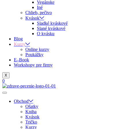
Vegánske
Iné
Chlieb, pečivo
Kvások
Sladké kváskové
Slané kváskové
O kvásku
Blog
Kurzy
Online kurzy
Poukážky
E–Book
Workshopy pre firmy
X
0
Obchod
Ošatky
Kniha
Kvások
Tričko
Kurzy