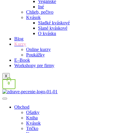
Vegánske
Iné
Chlieb, pečivo
Kvások
Sladké kváskové
Slané kváskové
O kvásku
Blog
Kurzy
Online kurzy
Poukážky
E–Book
Workshopy pre firmy
X
0
Obchod
Ošatky
Kniha
Kvások
Tričko