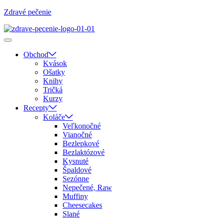
Zdravé pečenie
Obchod
Kvások
Ošatky
Knihy
Tričká
Kurzy
Recepty
Koláče
Veľkonočné
Vianočné
Bezlepkové
Bezlaktózové
Kysnuté
Špaldové
Sezónne
Nepečené, Raw
Muffiny
Cheesecakes
Slané