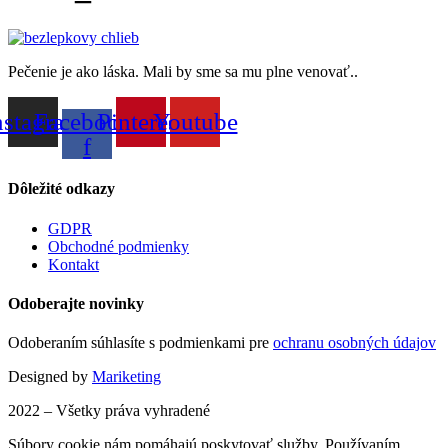
Pečenie je ako láska. Mali by sme sa mu plne venovať..
nstagram
Facebook-
Pinterest
Youtube
f
Dôležité odkazy
GDPR
Obchodné podmienky
Kontakt
Odoberajte novinky
Odoberaním súhlasíte s podmienkami pre
ochranu osobných údajov
Designed by
Mariketing
2022 – Všetky práva vyhradené
Súbory cookie nám pomáhajú poskytovať služby. Používaním