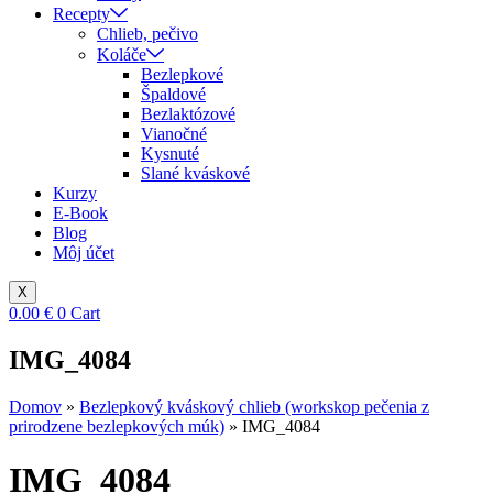
Recepty
Chlieb, pečivo
Koláče
Bezlepkové
Špaldové
Bezlaktózové
Vianočné
Kysnuté
Slané kváskové
Kurzy
E-Book
Blog
Môj účet
X
0.00
€
0
Cart
IMG_4084
Domov
»
Bezlepkový kváskový chlieb (workskop pečenia z
prirodzene bezlepkových múk)
»
IMG_4084
IMG_4084