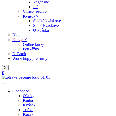
Vegánske
Iné
Chlieb, pečivo
Kvások
Sladké kváskové
Slané kváskové
O kvásku
Blog
Kurzy
Online kurzy
Poukážky
E–Book
Workshopy pre firmy
X
0
Obchod
Ošatky
Kniha
Kvások
Tričko
Kurzy