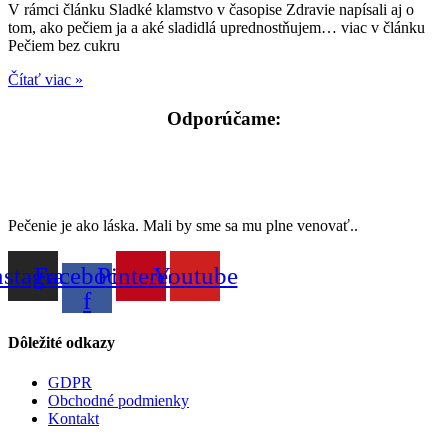
V rámci článku Sladké klamstvo v časopise Zdravie napísali aj o
tom, ako pečiem ja a aké sladidlá uprednostňujem… viac v článku
Pečiem bez cukru
Čítať viac »
Odporúčame:
Pečenie je ako láska. Mali by sme sa mu plne venovať..
nstagram
Facebook-
Pinterest
Youtube
f
Dôležité odkazy
GDPR
Obchodné podmienky
Kontakt