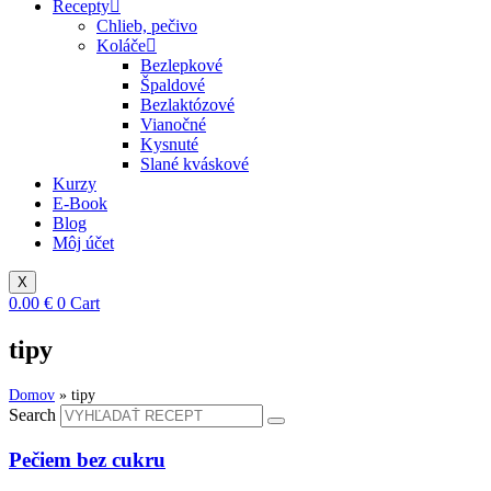
Recepty
Chlieb, pečivo
Koláče
Bezlepkové
Špaldové
Bezlaktózové
Vianočné
Kysnuté
Slané kváskové
Kurzy
E-Book
Blog
Môj účet
X
0.00
€
0
Cart
tipy
Domov
»
tipy
Search
Pečiem bez cukru