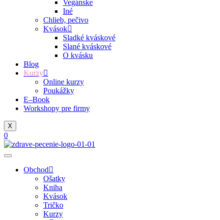
Vegánske
Iné
Chlieb, pečivo
Kvások
Sladké kváskové
Slané kváskové
O kvásku
Blog
Kurzy
Online kurzy
Poukážky
E–Book
Workshopy pre firmy
X
0
Obchod
Ošatky
Kniha
Kvások
Tričko
Kurzy