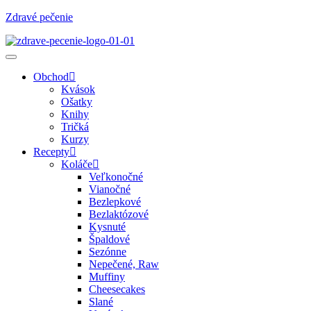
Zdravé pečenie
Obchod
Kvások
Ošatky
Knihy
Tričká
Kurzy
Recepty
Koláče
Veľkonočné
Vianočné
Bezlepkové
Bezlaktózové
Kysnuté
Špaldové
Sezónne
Nepečené, Raw
Muffiny
Cheesecakes
Slané