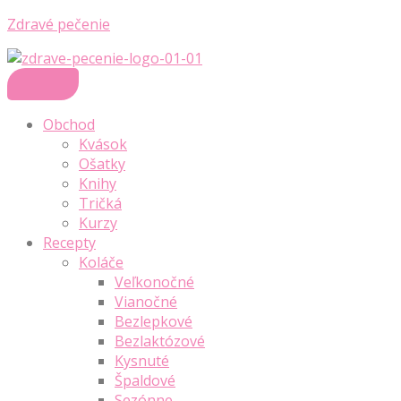
Zdravé pečenie
Obchod
Kvások
Ošatky
Knihy
Tričká
Kurzy
Recepty
Koláče
Veľkonočné
Vianočné
Bezlepkové
Bezlaktózové
Kysnuté
Špaldové
Sezónne