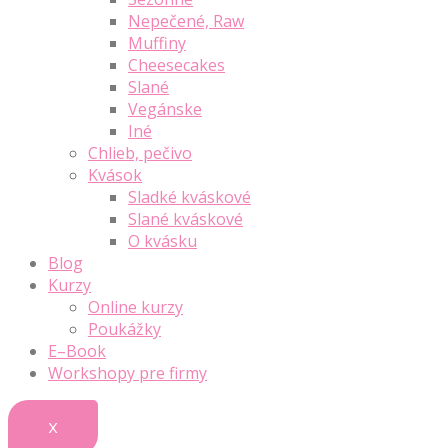
Nepečené, Raw
Muffiny
Cheesecakes
Slané
Vegánske
Iné
Chlieb, pečivo
Kvások
Sladké kváskové
Slané kváskové
O kvásku
Blog
Kurzy
Online kurzy
Poukážky
E–Book
Workshopy pre firmy
X