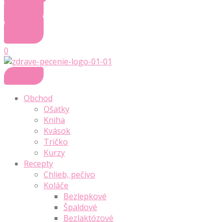
0
Obchod
Ošatky
Kniha
Kvások
Tričko
Kurzy
Recepty
Chlieb, pečivo
Koláče
Bezlepkové
Špaldové
Bezlaktózové