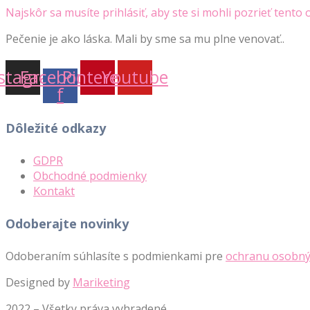
Najskôr sa musíte prihlásiť, aby ste si mohli pozrieť tento 
Pečenie je ako láska. Mali by sme sa mu plne venovať..
stagram
Facebook-
Pinterest
Youtube
f
Dôležité odkazy
GDPR
Obchodné podmienky
Kontakt
Odoberajte novinky
Odoberaním súhlasíte s podmienkami pre
ochranu osobný
Designed by
Mariketing
2022 – Všetky práva vyhradené