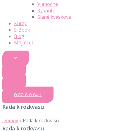
Vianočné
Kysnuté
Slané kváskové
Kurzy
E-Book
Blog
Môj účet
X
0.00
€
0
Cart
Rada k rozkvasu
Domov
»
Rada k rozkvasu
Rada k rozkvasu