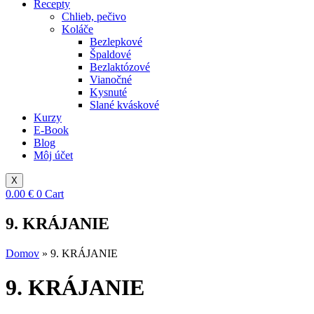
Recepty
Chlieb, pečivo
Koláče
Bezlepkové
Špaldové
Bezlaktózové
Vianočné
Kysnuté
Slané kváskové
Kurzy
E-Book
Blog
Môj účet
X
0.00
€
0
Cart
9. KRÁJANIE
Domov
»
9. KRÁJANIE
9. KRÁJANIE