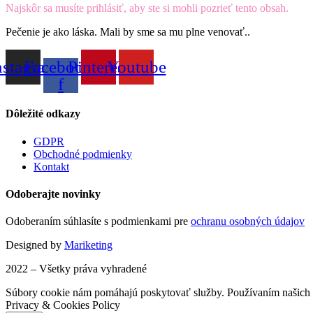
Najskôr sa musíte prihlásiť, aby ste si mohli pozrieť tento obsah.
Pečenie je ako láska. Mali by sme sa mu plne venovať..
nstagram
Facebook-
Pinterest
Youtube
f
Dôležité odkazy
GDPR
Obchodné podmienky
Kontakt
Odoberajte novinky
Odoberaním súhlasíte s podmienkami pre
ochranu osobných údajov
Designed by
Mariketing
2022 – Všetky práva vyhradené
Súbory cookie nám pomáhajú poskytovať služby. Používaním našich s
Privacy & Cookies Policy