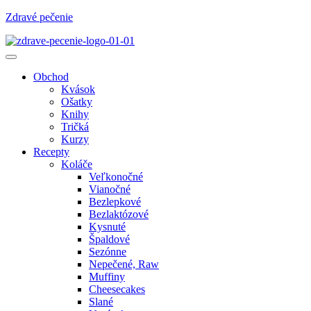
Zdravé pečenie
Obchod
Kvások
Ošatky
Knihy
Tričká
Kurzy
Recepty
Koláče
Veľkonočné
Vianočné
Bezlepkové
Bezlaktózové
Kysnuté
Špaldové
Sezónne
Nepečené, Raw
Muffiny
Cheesecakes
Slané