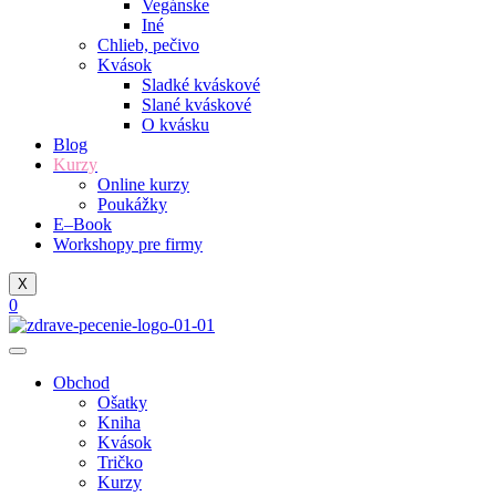
Vegánske
Iné
Chlieb, pečivo
Kvások
Sladké kváskové
Slané kváskové
O kvásku
Blog
Kurzy
Online kurzy
Poukážky
E–Book
Workshopy pre firmy
X
0
Obchod
Ošatky
Kniha
Kvások
Tričko
Kurzy