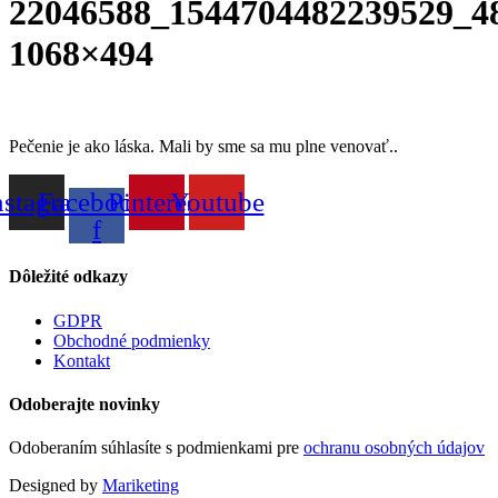
22046588_1544704482239529_4
1068×494
Pečenie je ako láska. Mali by sme sa mu plne venovať..
nstagram
Facebook-
Pinterest
Youtube
f
Dôležité odkazy
GDPR
Obchodné podmienky
Kontakt
Odoberajte novinky
Odoberaním súhlasíte s podmienkami pre
ochranu osobných údajov
Designed by
Mariketing