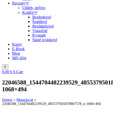
Recepty
Chlieb, pečivo
Koláče
Bezlepkové
Špaldové
Bezlaktózové
Vianočné
Kysnuté
Slané kváskové
Kurzy
E-Book
Blog
Môj účet
X
0.00
€
0
Cart
22046588_1544704482239529_4855379501
1068×494
Domov
»
Menucka.sk
»
22046588_1544704482239529_4855379501878867578_n-1068×494