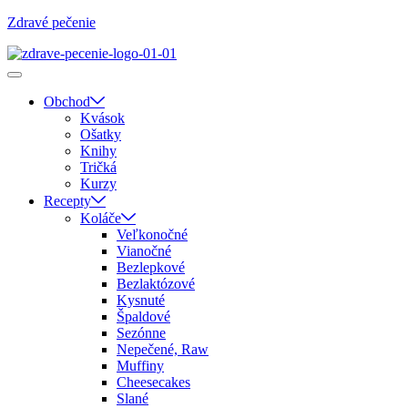
Zdravé pečenie
Obchod
Kvások
Ošatky
Knihy
Tričká
Kurzy
Recepty
Koláče
Veľkonočné
Vianočné
Bezlepkové
Bezlaktózové
Kysnuté
Špaldové
Sezónne
Nepečené, Raw
Muffiny
Cheesecakes
Slané