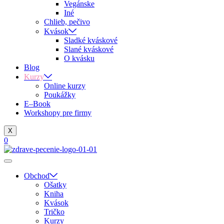
Vegánske
Iné
Chlieb, pečivo
Kvások
Sladké kváskové
Slané kváskové
O kvásku
Blog
Kurzy
Online kurzy
Poukážky
E–Book
Workshopy pre firmy
X
0
Obchod
Ošatky
Kniha
Kvások
Tričko
Kurzy