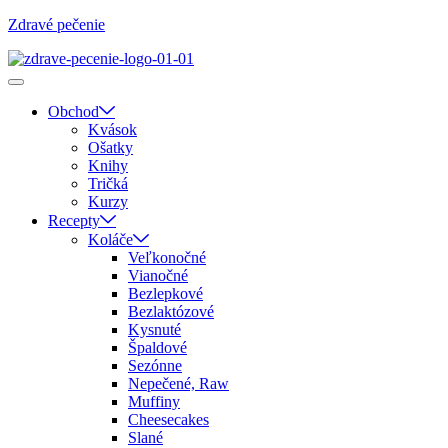
Zdravé pečenie
Obchod
Kvások
Ošatky
Knihy
Tričká
Kurzy
Recepty
Koláče
Veľkonočné
Vianočné
Bezlepkové
Bezlaktózové
Kysnuté
Špaldové
Sezónne
Nepečené, Raw
Muffiny
Cheesecakes
Slané