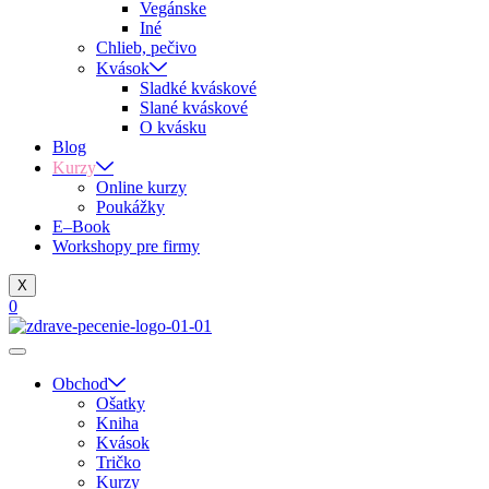
Vegánske
Iné
Chlieb, pečivo
Kvások
Sladké kváskové
Slané kváskové
O kvásku
Blog
Kurzy
Online kurzy
Poukážky
E–Book
Workshopy pre firmy
X
0
Obchod
Ošatky
Kniha
Kvások
Tričko
Kurzy