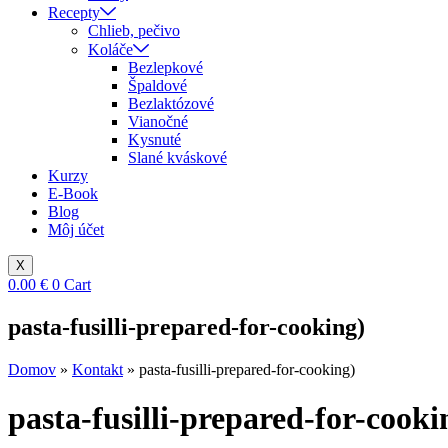
Recepty
Chlieb, pečivo
Koláče
Bezlepkové
Špaldové
Bezlaktózové
Vianočné
Kysnuté
Slané kváskové
Kurzy
E-Book
Blog
Môj účet
X
0.00
€
0
Cart
pasta-fusilli-prepared-for-cooking)
Domov
»
Kontakt
»
pasta-fusilli-prepared-for-cooking)
pasta-fusilli-prepared-for-cooki