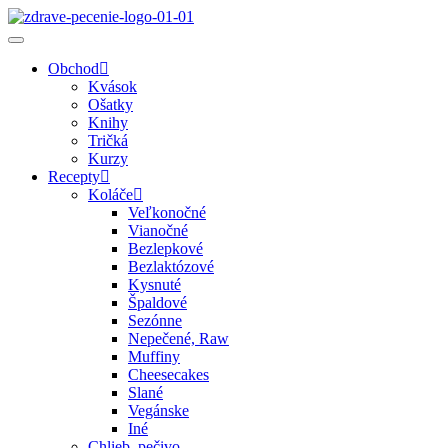
Obchod
Kvások
Ošatky
Knihy
Tričká
Kurzy
Recepty
Koláče
Veľkonočné
Vianočné
Bezlepkové
Bezlaktózové
Kysnuté
Špaldové
Sezónne
Nepečené, Raw
Muffiny
Cheesecakes
Slané
Vegánske
Iné
Chlieb, pečivo