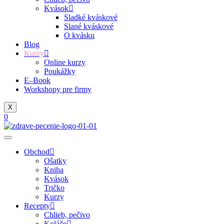
Kvások
Sladké kváskové
Slané kváskové
O kvásku
Blog
Kurzy
Online kurzy
Poukážky
E–Book
Workshopy pre firmy
X
0
Obchod
Ošatky
Kniha
Kvások
Tričko
Kurzy
Recepty
Chlieb, pečivo
Koláče