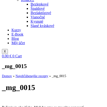
Bezlepkové
Špaldové
Bezlaktózové
Vianočné
Kysnuté
Slané kváskové
Kurzy
E-Book
Blog
Môj účet
X
0.00
€
0
Cart
_mg_0015
Domov
»
Najobľúbenejšie recepty
»
_mg_0015
_mg_0015