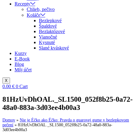
Recepty
Chlieb, pečivo
Koláče
Bezlepkové
Špaldové
Bezlaktózové
Vianočné
Kysnuté
Slané kváskové
Kurzy
E-Book
Blog
Môj účet
X
0.00
€
0
Cart
81HzUvDhOAL._SL1500_052f8b25-0a72-
48a0-883a-3d03ee4b00a3
Domov
»
Nie je Éčko ako Éčko: Pravda o guarovej gume v bezlepkovom
pečení
»
81HzUvDhOAL._SL1500_052f8b25-0a72-48a0-883a-
3d03ee4b00a3