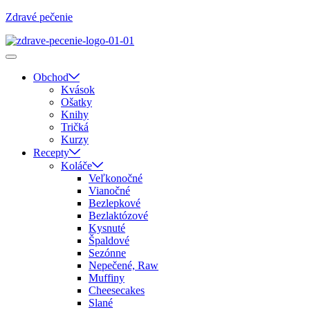
Zdravé pečenie
Obchod
Kvások
Ošatky
Knihy
Tričká
Kurzy
Recepty
Koláče
Veľkonočné
Vianočné
Bezlepkové
Bezlaktózové
Kysnuté
Špaldové
Sezónne
Nepečené, Raw
Muffiny
Cheesecakes
Slané