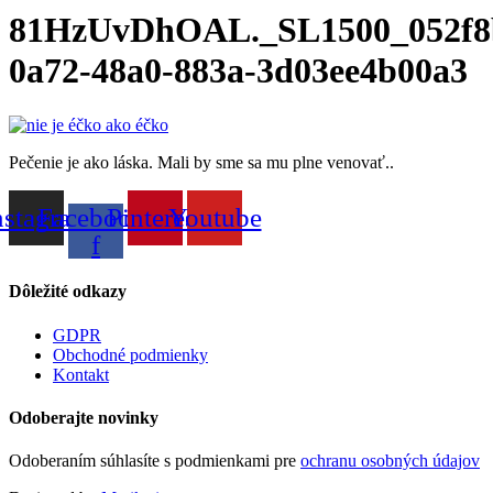
81HzUvDhOAL._SL1500_052f8
0a72-48a0-883a-3d03ee4b00a3
Pečenie je ako láska. Mali by sme sa mu plne venovať..
nstagram
Facebook-
Pinterest
Youtube
f
Dôležité odkazy
GDPR
Obchodné podmienky
Kontakt
Odoberajte novinky
Odoberaním súhlasíte s podmienkami pre
ochranu osobných údajov