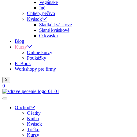
Vegánske
Iné
Chlieb, pečivo
Kvások
Sladké kváskové
Slané kváskové
O kvásku
Blog
Kurzy
Online kurzy
Poukážky
E–Book
Workshopy pre firmy
X
0
Obchod
Ošatky
Kniha
Kvások
Tričko
Kurzy