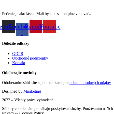
Pečenie je ako láska. Mali by sme sa mu plne venovať..
nstagram
Facebook-
Pinterest
Youtube
f
Dôležité odkazy
GDPR
Obchodné podmienky
Kontakt
Odoberajte novinky
Odoberaním súhlasíte s podmienkami pre
ochranu osobných údajov
Designed by
Mariketing
2022 – Všetky práva vyhradené
Súbory cookie nám pomáhajú poskytovať služby. Používaním našich s
Privacy & Cookies Policy