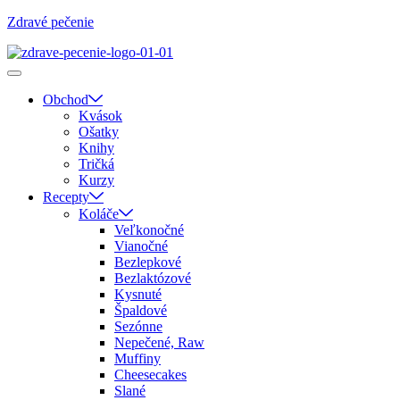
Zdravé pečenie
Obchod
Kvások
Ošatky
Knihy
Tričká
Kurzy
Recepty
Koláče
Veľkonočné
Vianočné
Bezlepkové
Bezlaktózové
Kysnuté
Špaldové
Sezónne
Nepečené, Raw
Muffiny
Cheesecakes
Slané