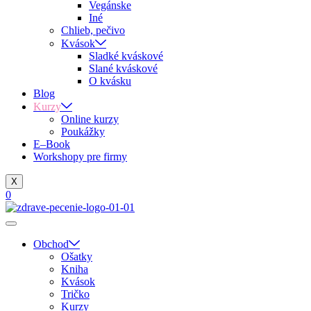
Vegánske
Iné
Chlieb, pečivo
Kvások
Sladké kváskové
Slané kváskové
O kvásku
Blog
Kurzy
Online kurzy
Poukážky
E–Book
Workshopy pre firmy
X
0
Obchod
Ošatky
Kniha
Kvások
Tričko
Kurzy