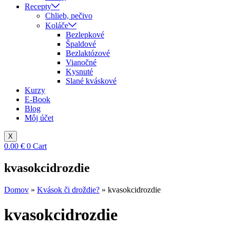
Recepty
Chlieb, pečivo
Koláče
Bezlepkové
Špaldové
Bezlaktózové
Vianočné
Kysnuté
Slané kváskové
Kurzy
E-Book
Blog
Môj účet
X
0.00
€
0
Cart
kvasokcidrozdie
Domov
»
Kvások či droždie?
»
kvasokcidrozdie
kvasokcidrozdie