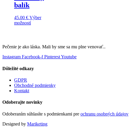
balík
45.00
€
Výber
This
možností
product
has
multiple
variants.
Pečenie je ako láska. Mali by sme sa mu plne venovať..
The
options
Instagram
Facebook-f
Pinterest
Youtube
may
be
Dôležité odkazy
chosen
on
GDPR
the
Obchodné podmienky
product
Kontakt
page
Odoberajte novinky
Odoberaním súhlasíte s podmienkami pre
ochranu osobných údajov
Designed by
Mariketing