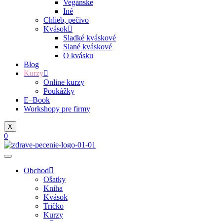
Vegánske
Iné
Chlieb, pečivo
Kvások
Sladké kváskové
Slané kváskové
O kvásku
Blog
Kurzy
Online kurzy
Poukážky
E–Book
Workshopy pre firmy
X
0
Obchod
Ošatky
Kniha
Kvások
Tričko
Kurzy