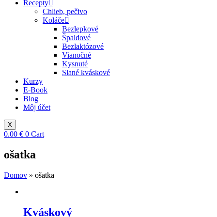
Recepty
Chlieb, pečivo
Koláče
Bezlepkové
Špaldové
Bezlaktózové
Vianočné
Kysnuté
Slané kváskové
Kurzy
E-Book
Blog
Môj účet
X
0.00
€
0
Cart
ošatka
Domov
»
ošatka
Kváskový