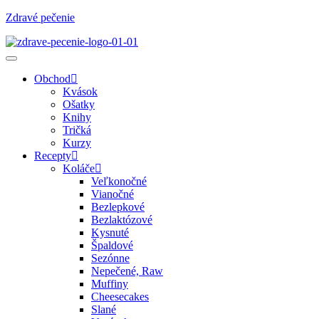
Zdravé pečenie
Obchod
Kvások
Ošatky
Knihy
Tričká
Kurzy
Recepty
Koláče
Veľkonočné
Vianočné
Bezlepkové
Bezlaktózové
Kysnuté
Špaldové
Sezónne
Nepečené, Raw
Muffiny
Cheesecakes
Slané