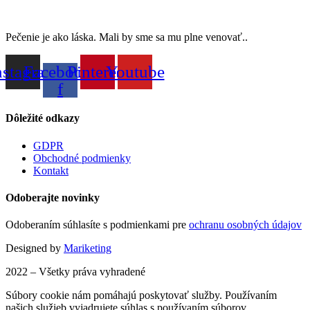
Pečenie je ako láska. Mali by sme sa mu plne venovať..
nstagram
Facebook-
Pinterest
Youtube
f
Dôležité odkazy
GDPR
Obchodné podmienky
Kontakt
Odoberajte novinky
Odoberaním súhlasíte s podmienkami pre
ochranu osobných údajov
Designed by
Mariketing
2022 – Všetky práva vyhradené
Súbory cookie nám pomáhajú poskytovať služby. Používaním
našich služieb vyjadrujete súhlas s používaním súborov