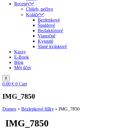
Recepty
Chlieb, pečivo
Koláče
Bezlepkové
Špaldové
Bezlaktózové
Vianočné
Kysnuté
Slané kváskové
Kurzy
E-Book
Blog
Môj účet
X
0.00
€
0
Cart
IMG_7850
Domov
»
Bezlepkové šišky
»
IMG_7850
IMG_7850