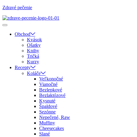
Zdravé pečenie
Obchod
Kvások
Ošatky
Knihy
Tričká
Kurzy
Recepty
Koláče
Veľkonočné
Vianočné
Bezlepkové
Bezlaktózové
Kysnuté
Špaldové
Sezónne
Nepečené, Raw
Muffiny
Cheesecakes
Slané