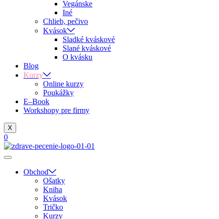
Vegánske
Iné
Chlieb, pečivo
Kvások
Sladké kváskové
Slané kváskové
O kvásku
Blog
Kurzy
Online kurzy
Poukážky
E–Book
Workshopy pre firmy
X
0
Obchod
Ošatky
Kniha
Kvások
Tričko
Kurzy