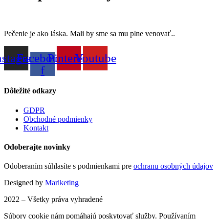
Pečenie je ako láska. Mali by sme sa mu plne venovať..
nstagram
Facebook-
Pinterest
Youtube
f
Dôležité odkazy
GDPR
Obchodné podmienky
Kontakt
Odoberajte novinky
Odoberaním súhlasíte s podmienkami pre
ochranu osobných údajov
Designed by
Mariketing
2022 – Všetky práva vyhradené
Súbory cookie nám pomáhajú poskytovať služby. Používaním