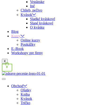
Vegánske
Iné
Chlieb, pečivo
Kvások
Sladké kváskové
Slané kváskové
O kvásku
Blog
Kurzy
Online kurzy
Poukážky
E–Book
Workshopy pre firmy
X
0
Obchod
Ošatky
Kniha
Kvások
Tričko