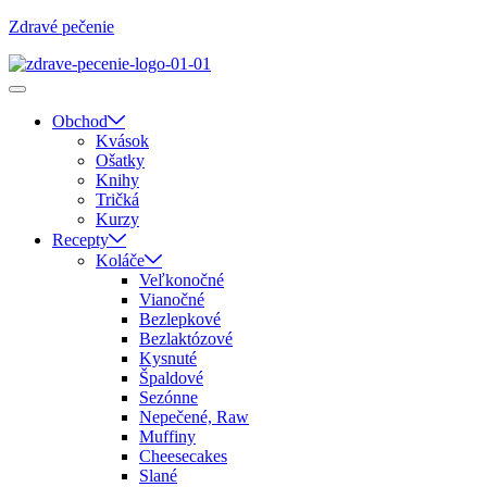
Zdravé pečenie
Obchod
Kvások
Ošatky
Knihy
Tričká
Kurzy
Recepty
Koláče
Veľkonočné
Vianočné
Bezlepkové
Bezlaktózové
Kysnuté
Špaldové
Sezónne
Nepečené, Raw
Muffiny
Cheesecakes
Slané