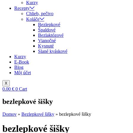
Kurzy
Recepty
Chlieb, pečivo
Koláče
Bezlepkové
Špaldové
Bezlaktózové
Vianočné
Kysnuté
Slané kváskové
Kurzy
E-Book
Blog
Môj účet
X
0.00
€
0
Cart
bezlepkové šišky
Domov
»
Bezlepkové šišky
»
bezlepkové šišky
bezlepkové šišky