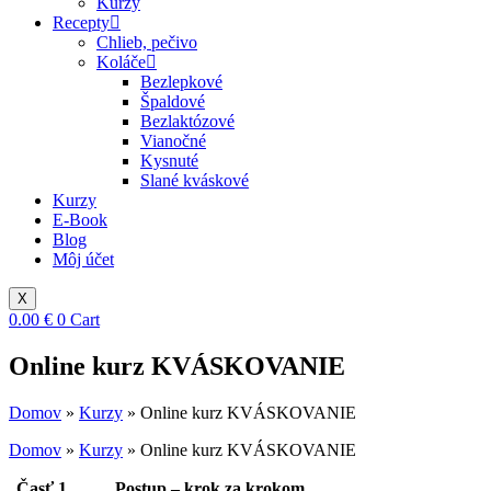
Kurzy
Recepty
Chlieb, pečivo
Koláče
Bezlepkové
Špaldové
Bezlaktózové
Vianočné
Kysnuté
Slané kváskové
Kurzy
E-Book
Blog
Môj účet
X
0.00
€
0
Cart
Online kurz KVÁSKOVANIE
Domov
»
Kurzy
»
Online kurz KVÁSKOVANIE
Domov
»
Kurzy
»
Online kurz KVÁSKOVANIE
Časť 1
Postup – krok za krokom