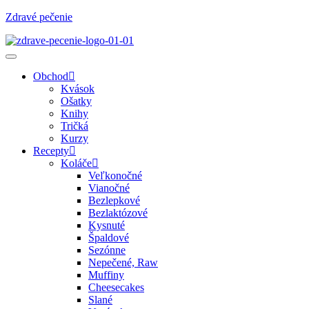
Zdravé pečenie
Obchod
Kvások
Ošatky
Knihy
Tričká
Kurzy
Recepty
Koláče
Veľkonočné
Vianočné
Bezlepkové
Bezlaktózové
Kysnuté
Špaldové
Sezónne
Nepečené, Raw
Muffiny
Cheesecakes
Slané