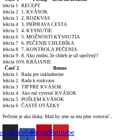
lekcia 1
RECEPT
lekcia 2
1. KVÁSOK
lekcia 3
2. ROZKVAS
lekcia 4
3. PRÍPRAVA CESTA
lekcia 5
4. KYSNUTIE
lekcia 6
5. MOŽNOSTI KYSNUTIA
lekcia 7
6. PEČENIE CHLEBÍKA
lekcia 8
7. KONTROLA PEČENIA
lekcia 9
8. Ako zistím, že chlieb je už upečený?
lekcia 10
9. KRÁJANIE
Časť 2
Bonus
lekcia 1
Rada pre uskladnenie
lekcia 2
Rada k rozkvasu
lekcia 3
TIP PRE KVÁSOK
lekcia 4
Ako má vyzerať KVÁSOK
lekcia 5
POŠLEM KVÁSOK
lekcia 6
ČASTÉ OTÁZKY
Pečenie je ako láska. Mali by sme sa mu plne venovať..
nstagram
Facebook-
Pinterest
Youtube
f