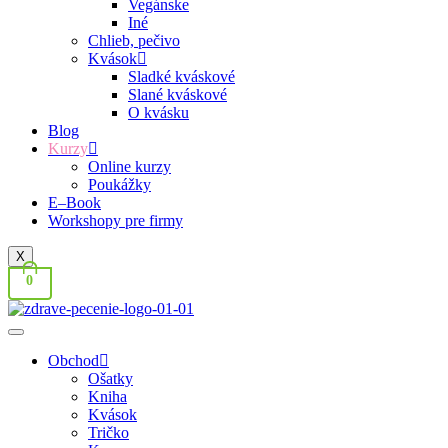
Vegánske
Iné
Chlieb, pečivo
Kvások
Sladké kváskové
Slané kváskové
O kvásku
Blog
Kurzy
Online kurzy
Poukážky
E–Book
Workshopy pre firmy
X
0
Obchod
Ošatky
Kniha
Kvások
Tričko