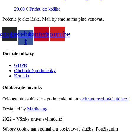
29.00
€
Pridať do košíka
Pečenie je ako láska. Mali by sme sa mu plne venovať..
nstagram
Facebook-
Pinterest
Youtube
f
Dôležité odkazy
GDPR
Obchodné podmienky
Kontakt
Odoberajte novinky
Odoberaním súhlasíte s podmienkami pre
ochranu osobných údajov
Designed by
Mariketing
2022 – Všetky práva vyhradené
Súbory cookie nám pomáhajú poskytovať služby. Používaním