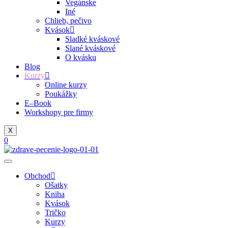
Vegánske
Iné
Chlieb, pečivo
Kvások
Sladké kváskové
Slané kváskové
O kvásku
Blog
Kurzy
Online kurzy
Poukážky
E–Book
Workshopy pre firmy
X
0
Obchod
Ošatky
Kniha
Kvások
Tričko
Kurzy