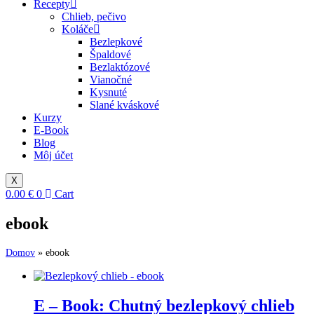
Recepty
Chlieb, pečivo
Koláče
Bezlepkové
Špaldové
Bezlaktózové
Vianočné
Kysnuté
Slané kváskové
Kurzy
E-Book
Blog
Môj účet
X
0.00
€
0
Cart
ebook
Domov
»
ebook
E – Book: Chutný bezlepkový chlieb