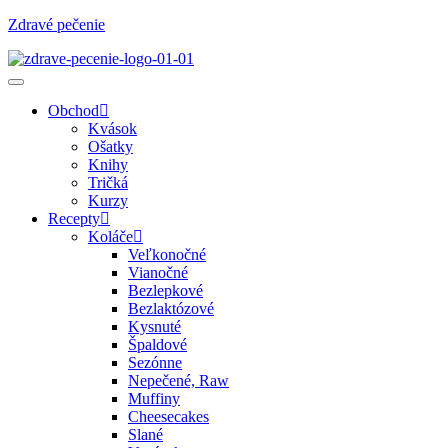
Zdravé pečenie
Obchod
Kvások
Ošatky
Knihy
Tričká
Kurzy
Recepty
Koláče
Veľkonočné
Vianočné
Bezlepkové
Bezlaktózové
Kysnuté
Špaldové
Sezónne
Nepečené, Raw
Muffiny
Cheesecakes
Slané