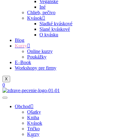
Vegánske
Iné
Chlieb, pečivo
Kvások
Sladké kváskové
Slané kváskové
O kvásku
Blog
Kurzy
Online kurzy
Poukážky
E–Book
Workshopy pre firmy
X
0
Obchod
Ošatky
Kniha
Kvások
Tričko
Kurzy