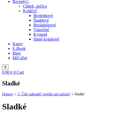
Recepty
Chlieb, pečivo
Koláče
Bezlepkové
Špaldové
Bezlaktózové
Vianočné
Kysnuté
Slané kváskové
Kurzy
E-Book
Blog
Môj účet
X
0.00
€
0
Cart
Sladké
Domov
»
🥚 Čím nahradiť vajíčko pri pečení?
»
Sladké
Sladké