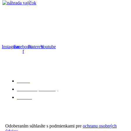
Pečenie je ako láska. Mali by sme
sa mu plne venovať..
Instagram
Facebook-
Pinterest
Youtube
f
Dôležité odkazy
GDPR
Obchodné podmienky
Kontakt
Odoberajte novinky
Odoberaním súhlasíte s podmienkami pre
ochranu osobných