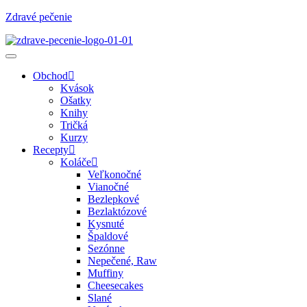
Zdravé pečenie
Obchod
Kvások
Ošatky
Knihy
Tričká
Kurzy
Recepty
Koláče
Veľkonočné
Vianočné
Bezlepkové
Bezlaktózové
Kysnuté
Špaldové
Sezónne
Nepečené, Raw
Muffiny
Cheesecakes
Slané